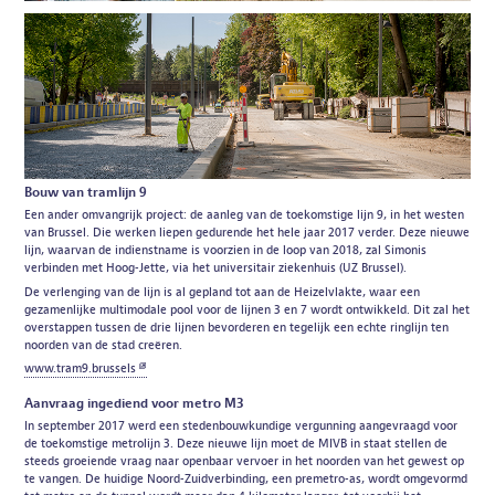
Bouw van tramlijn 9
Een ander omvangrijk project: de aanleg van de toekomstige lijn 9, in het westen
van Brussel. Die werken liepen gedurende het hele jaar 2017 verder. Deze nieuwe
lijn, waarvan de indienstname is voorzien in de loop van 2018, zal Simonis
verbinden met Hoog-Jette, via het universitair ziekenhuis (UZ Brussel).
De verlenging van de lijn is al gepland tot aan de Heizelvlakte, waar een
gezamenlijke multimodale pool voor de lijnen 3 en 7 wordt ontwikkeld. Dit zal het
overstappen tussen de drie lijnen bevorderen en tegelijk een echte ringlijn ten
noorden van de stad creëren.
www.tram9.brussels
Aanvraag ingediend voor metro M3
In september 2017 werd een stedenbouwkundige vergunning aangevraagd voor
de toekomstige metrolijn 3. Deze nieuwe lijn moet de MIVB in staat stellen de
steeds groeiende vraag naar openbaar vervoer in het noorden van het gewest op
te vangen. De huidige Noord-Zuidverbinding, een premetro-as, wordt omgevormd