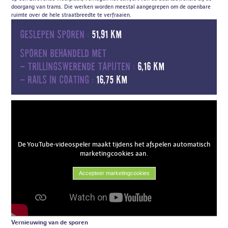
doorgang van trams. Die werken worden meestal aangegrepen om de openbare
ruimte over de hele straatbreedte te verfraaien.
Geslepen sporen :
51,91 km
Sporen behandeld met
- trillingswerende tapijten :
6,16 km
- rails in coating :
16,75 km
De YouTube-videospeler maakt tijdens het afspelen automatisch
marketingcookies aan.
Accepteer marketingcookies
Vernieuwing van de sporen