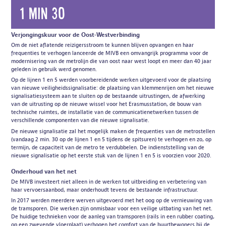
1 min 30
Verjongingskuur voor de Oost-Westverbinding
Om de niet aflatende reizigersstroom te kunnen blijven opvangen en haar
frequenties te verhogen lanceerde de MIVB een omvangrijk programma voor de
modernisering van de metrolijn die van oost naar west loopt en meer dan 40 jaar
geleden in gebruik werd genomen.
Op de lijnen 1 en 5 werden voorbereidende werken uitgevoerd voor de plaatsing
van nieuwe veiligheidssignalisatie: de plaatsing van klemmenrijen om het nieuwe
signalisatiesysteem aan te sluiten op de bestaande uitrustingen, de afwerking
van de uitrusting op de nieuwe wissel voor het Erasmusstation, de bouw van
technische ruimtes, de installatie van de communicatienetwerken tussen de
verschillende componenten van die nieuwe signalisatie.
De nieuwe signalisatie zal het mogelijk maken de frequenties van de metrostellen
(vandaag 2 min. 30 op de lijnen 1 en 5 tijdens de spitsuren) te verhogen en zo, op
termijn, de capaciteit van de metro te verdubbelen. De indienststelling van de
nieuwe signalisatie op het eerste stuk van de lijnen 1 en 5 is voorzien voor 2020.
Onderhoud van het net
De MIVB investeert niet alleen in de werken tot uitbreiding en verbetering van
haar vervoersaanbod, maar onderhoudt tevens de bestaande infrastructuur.
In 2017 werden meerdere werven uitgevoerd met het oog op de vernieuwing van
de tramsporen. Die werken zijn onmisbaar voor een veilige uitbating van het net.
De huidige technieken voor de aanleg van tramsporen (rails in een rubber coating,
op een zwevende vloerplaat) verhogen het comfort van de buurtbewoners bij de