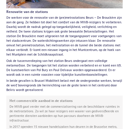
Renovatie van de stations
De werken voor de renovatie van de (pre)metrostations Beurs – De Brouckère zijn
aan de gang. Ze hebben tot doel het comfort van de MIVB-reizigers te verbeteren.
Daarbij wordt de nadruk gelegd op toegankelijkheid, veiligheid, verlichting en
netheid. De twee stations krijgen ook grote bewaakte fietsenstallingen. Het
station De Brouckère moet uitgroeien tot de toegangspoort voor voetgangers van
het stadscentrum. De waterdichtingswerken zijn intussen klaar. De renovatie
omvat het premetrostation, het metrostation en de tunnel die beide stations met
elkaar verbindt. Er komt een nieuwe ingang in het Muntcentrum, op de hoek van
het Muntplein met de Schildknaapstraat.
Ook de tussenverdieping van het station Beurs ondergaat een volledige
metamorfose. De toegangen tot het station worden verbeterd en er komt een lift.
De kunstwerken van Pol Bury en Paul Delvaux worden opgewaardeerd. En er
wordt ook in een ruimte voorzien voor tijdelijke kunsttentoonstellingen.
In beide gevallen is Brussel Mobiliteit belast met de ondergrondse werken, terwijl
de werf bovengronds (de herinrichting van de grote lanen in het centrum) door
Beliris wordt gerealiseerd.
Het commerciële aanbod in de stations
De MIVB gaat verder met de commercialisering van de beschikbare ruimtes in
de metrostations. Zo wil ze haar reizigers een waaier van gediversifieerde en
pertinente diensten aanbieden op hun parcours doorheen de MIVB-
infrastructuur.
In 2017 openden 15 nieuwe handelszaken hun deuren in de Brusselse metro,