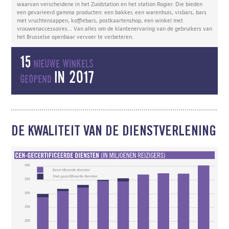
waarvan verscheidene in het Zuidstation en het station Rogier. Die bieden
een gevarieerd gamma producten: een bakker, een warenhuis, visbars, bars
met vruchtensappen, koffiebars, postkaartenshop, een winkel met
vrouwenaccessoires... Van alles om de klantenervaring van de gebruikers van
het Brusselse openbaar vervoer te verbeteren.
15
nieuwe winkels
in 2017
geopend
DE KWALITEIT VAN DE DIENSTVERLENING