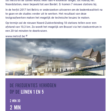
tot metro en de tunnel wordt meer dan 4 kilometer langer, tot voorbij het
Noordstation, meer bepaald tot aan Bordet. Er komen 7 nieuwe stations bij.
In de herfst 2017 liet Beliris er onderzoeken uitvoeren om de bodemkwaliteit na
te gaan en de studies verder uit te werken. Het resultaat van deze
testgraafwerken maken het mogelijk de technische keuzes te maken.
Op termijn zal de nieuwe Noord-Zuidverbinding 18 stations tellen over een
afstand van 10,3 km. Zo wordt het mogelijk om Brussel via het stadscentrum in
een 20-tal minuten te doorkruisen.
www.metro3.be
De frequenties verhogen
op de
lijnen 1 en 5
2 min 30
2 min