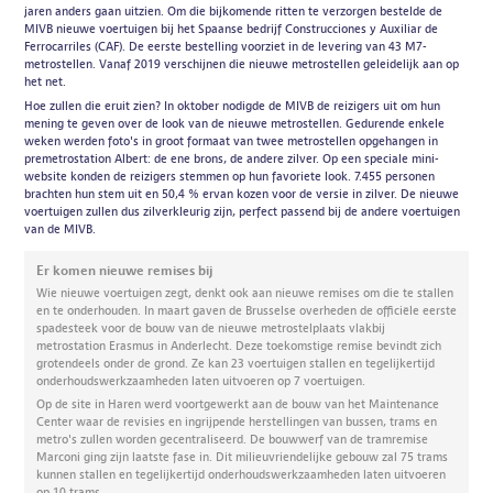
jaren anders gaan uitzien. Om die bijkomende ritten te verzorgen bestelde de
MIVB nieuwe voertuigen bij het Spaanse bedrijf Construcciones y Auxiliar de
Ferrocarriles (CAF). De eerste bestelling voorziet in de levering van 43 M7-
metrostellen. Vanaf 2019 verschijnen die nieuwe metrostellen geleidelijk aan op
het net.
Hoe zullen die eruit zien? In oktober nodigde de MIVB de reizigers uit om hun
mening te geven over de look van de nieuwe metrostellen. Gedurende enkele
weken werden foto's in groot formaat van twee metrostellen opgehangen in
premetrostation Albert: de ene brons, de andere zilver. Op een speciale mini-
website konden de reizigers stemmen op hun favoriete look. 7.455 personen
brachten hun stem uit en 50,4 % ervan kozen voor de versie in zilver. De nieuwe
voertuigen zullen dus zilverkleurig zijn, perfect passend bij de andere voertuigen
van de MIVB.
Er komen nieuwe remises bij
Wie nieuwe voertuigen zegt, denkt ook aan nieuwe remises om die te stallen
en te onderhouden. In maart gaven de Brusselse overheden de officiële eerste
spadesteek voor de bouw van de nieuwe metrostelplaats vlakbij
metrostation Erasmus in Anderlecht. Deze toekomstige remise bevindt zich
grotendeels onder de grond. Ze kan 23 voertuigen stallen en tegelijkertijd
onderhoudswerkzaamheden laten uitvoeren op 7 voertuigen.
Op de site in Haren werd voortgewerkt aan de bouw van het Maintenance
Center waar de revisies en ingrijpende herstellingen van bussen, trams en
metro's zullen worden gecentraliseerd. De bouwwerf van de tramremise
Marconi ging zijn laatste fase in. Dit milieuvriendelijke gebouw zal 75 trams
kunnen stallen en tegelijkertijd onderhoudswerkzaamheden laten uitvoeren
op 10 trams.