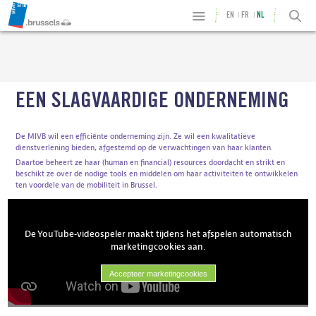
EN
FR
NL
EEN SLAGVAARDIGE ONDERNEMING
De MIVB wil een efficiënte onderneming zijn. Ze wil een kwalitatieve
dienstverlening bieden, afgestemd op de verwachtingen van haar klanten.
Daartoe beheert ze haar (human en financial) resources doordacht en strikt en
beschikt ze over de nodige tools en middelen om haar activiteiten te ontwikkelen
ten voordele van de mobiliteit in Brussel.
De YouTube-videospeler maakt tijdens het afspelen automatisch
marketingcookies aan.
Accepteer marketingcookies