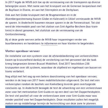
In 2017 legde de MIVB zich toe op de vernieuwing van de tramsporen op diverse
belangrijke assen. Met name aan het kruispunt van de Generaal Jacqueslaan met
de Buyllaan in Elsene, en aan het Sterreplein en de Derbylaan.
Ook aan het Globe-kruispunt met de Brugmannlaan en in de
Alsembergsesteenweg (tussen Globe en Kalevoet) in Ukkel vernieuwde de MIVB
de sporen. In Anderlecht kwamen nieuwe sporen in de de Fiennesstraat. Tot slot
werd de intermodale pool van het station van Sint-Agatha-Berchem (bus-tram-
trein) in dienst genomen, het sluitstuk van de vernieuwing van de
Gentsesteenweg.
Bij al deze grote werven zette de MIVB haar inspanningen verder om
buurtbewoners en handelaars
te informeren
en haar klanten te begeleiden.
Vlotter openbaar vervoer
De installatie van een systeem voor de afstandsbediening van verkeerslichten
kwam op kruissnelheid dankzij de versterking van het personeel dat die taak
kreeg toegewezen binnen Brussel Mobiliteit. Eind 2017 beschikken 238
kruispunten over dit systeem, waardoor de stiptheid en regelmaat van bussen en
trams verbetert.
Nog altijd met het oog op een betere doorstroming van het openbaar vervoer,
werden in de loop van 2017 twee mobiliteitstesten uitgevoerd. De test met een
verkeersplan rondom de basiliek van Koekelberg leverde geen overtuigende
conclusies op. In Anderlecht beoogde de test de uitwerking van een verkeersluwe
zone voor het metrostation Sint-Guido en op een deel van het Dapperheidsplein.
De test viel positief uit voor de verkeersluwe zone voor Sint-Guido maar was
minder positief voor het Dapperheidsplein. Deze resultaten zullen het mogelijk
maken om op middellange termijn de herinrichting van deze zone te plannen.